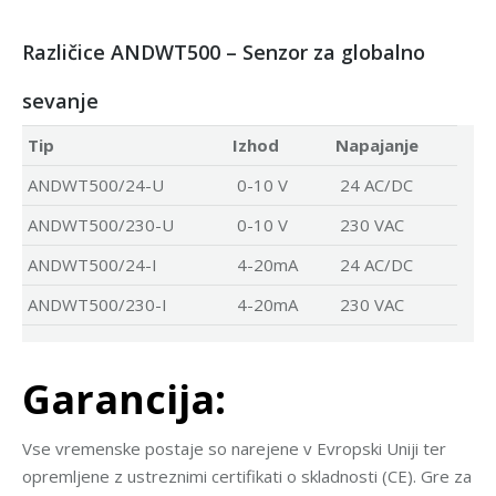
Različice ANDWT500 – Senzor za globalno
sevanje
Tip
Izhod
Napajanje
ANDWT500/24-U
0-10 V
24 AC/DC
ANDWT500/230-U
0-10 V
230 VAC
ANDWT500/24-I
4-20mA
24 AC/DC
ANDWT500/230-I
4-20mA
230 VAC
Garancija:
Vse vremenske postaje so narejene v Evropski Uniji ter
opremljene z ustreznimi certifikati o skladnosti (CE). Gre za