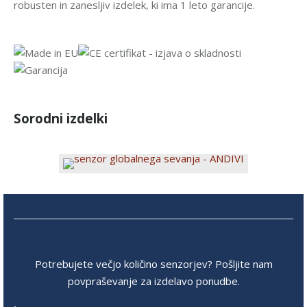
robusten in zanesljiv izdelek, ki ima 1 leto garancije.
Sorodni izdelki
Potrebujete večjo količino senzorjev? Pošljite nam
povpraševanje za izdelavo ponudbe.