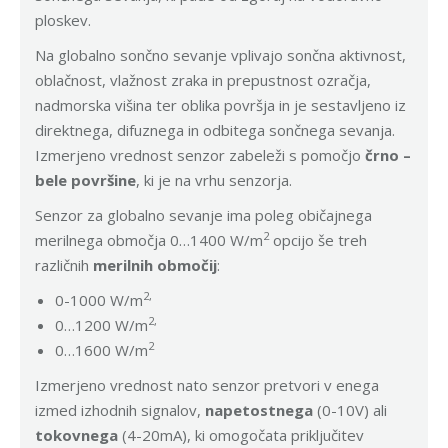
ploskev.
Na globalno sončno sevanje vplivajo sončna aktivnost,
oblačnost, vlažnost zraka in prepustnost ozračja,
nadmorska višina ter oblika površja in je sestavljeno iz
direktnega, difuznega in odbitega sončnega sevanja.
Izmerjeno vrednost senzor zabeleži s pomočjo
črno –
bele površine
, ki je na vrhu senzorja.
Senzor za globalno sevanje ima poleg običajnega
2
merilnega območja 0…1400 W/m
opcijo še treh
različnih
merilnih območij
:
2,
0-1000 W/m
2,
0…1200 W/m
2
0…1600 W/m
Izmerjeno vrednost nato senzor pretvori v enega
izmed izhodnih signalov,
napetostnega
(0-10V) ali
tokovnega
(4-20mA), ki omogočata priključitev