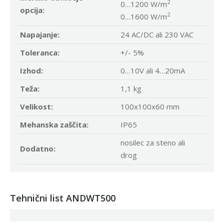
2
0…1200 W/m
opcija:
2
0…1600 W/m
Napajanje:
24 AC/DC ali 230 VAC
Toleranca:
+/- 5%
Izhod:
0…10V ali 4…20mA
Teža:
1,1 kg
Velikost:
100x100x60 mm
Mehanska zaščita:
IP65
nosilec za steno ali
Dodatno:
drog
Tehnični list ANDWT500