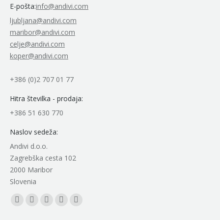
E-pošta:
info@andivi.com
ljubljana@andivi.com
maribor@andivi.com
celje@andivi.com
koper@andivi.com
+386 (0)2 707 01 77
Hitra številka - prodaja:
+386 51 630 770
Naslov sedeža:
Andivi d.o.o.
Zagrebška cesta 102
2000 Maribor
Slovenia
Find us on:
Facebook
YouTube
Linkedin
Instagram
Mail
page
page
page
page
page