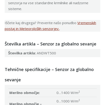
senzorja na vse standardne krmilnike ali nadzorne
sisteme.
Iščete kaj drugega? Preverite našo ponudbo
Vremenskih
postaj in Meteorološlih senzorjev.
.
Številka artikla – Senzor za globalno sevanje
Številka artikla:
ANDWT500
Tehnične specifikacije – Senzor za globalno
sevanje
2
Merilno območje:
0…1400 W/m
2
0…1000 W/m
Merilno območje –