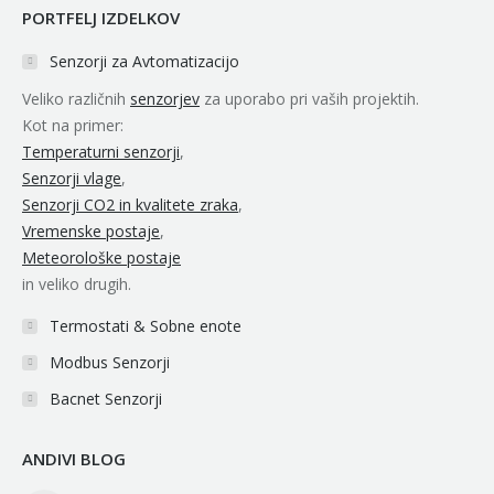
PORTFELJ IZDELKOV
opens
opens
opens
opens
opens
in
in
in
in
in
Senzorji za Avtomatizacijo
new
new
new
new
new
Veliko različnih
senzorjev
za uporabo pri vaših projektih.
window
window
window
window
window
Kot na primer:
Temperaturni senzorji
,
Senzorji vlage
,
Senzorji CO2 in kvalitete zraka
,
Vremenske postaje
,
Meteorološke postaje
in veliko drugih.
Termostati & Sobne enote
Modbus Senzorji
Bacnet Senzorji
ANDIVI BLOG