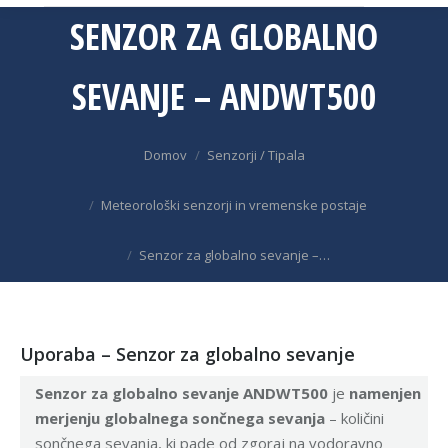
SENZOR ZA GLOBALNO
SEVANJE – ANDWT500
You are here:
Domov
Senzorji / Tipala
Meteorološki senzorji in vremenske postaje
Senzor za globalno sevanje –…
Uporaba – Senzor za globalno sevanje
Senzor za globalno sevanje ANDWT500
je
namenjen
merjenju globalnega sončnega sevanja
– količini
sončnega sevanja, ki pade od zgoraj na vodoravno