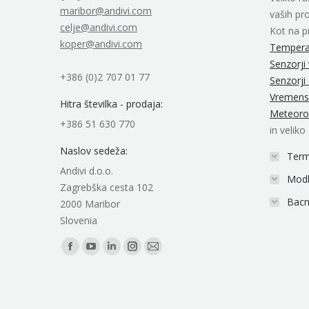
maribor@andivi.com
vaših pro
celje@andivi.com
Kot na p
koper@andivi.com
Temperat
Senzorji
+386 (0)2 707 01 77
Senzorji 
Vremens
Hitra številka - prodaja:
Meteoro
+386 51 630 770
in veliko
Naslov sedeža:
Term
Andivi d.o.o.
Modb
Zagrebška cesta 102
Bacn
2000 Maribor
Slovenia
Find us on:
Facebook
YouTube
Linkedin
Instagram
Mail
page
page
page
page
page
opens
opens
opens
opens
opens
in
in
in
in
in