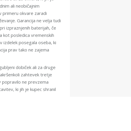
dnim ali neobičajnim
 v primeru okvare zaradi
evanje. Garancija ne velja tudi
; pri izpraznjenih baterijah, če
la kot posledica vremenskih
e v izdelek posegala oseba, ki
ancija prav tako ne zajema
ubljeni dobiček ali za druge
akršenkoli zahtevek tretje
a v popravilo ne prevzema
vitev, ki jih je kupec shranil