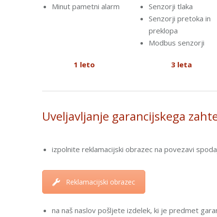
Minut pametni alarm
Senzorji tlaka
Senzorji pretoka in
preklopa
Modbus senzorji
1 leto
3 leta
Uveljavljanje garancijskega zaht
izpolnite reklamacijski obrazec na povezavi spodaj
Reklamacijski obrazec
na naš naslov pošljete izdelek, ki je predmet garan