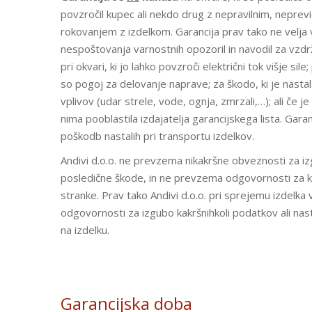
povzročil kupec ali nekdo drug z nepravilnim, neprevi
rokovanjem z izdelkom. Garancija prav tako ne velja
nespoštovanja varnostnih opozoril in navodil za vzdrž
pri okvari, ki jo lahko povzroči električni tok višje sile
so pogoj za delovanje naprave; za škodo, ki je nasta
vplivov (udar strele, vode, ognja, zmrzali,…); ali če j
nima pooblastila izdajatelja garancijskega lista. Gar
poškodb nastalih pri transportu izdelkov.
Andivi d.o.o. ne prevzema nikakršne obveznosti za izg
posledične škode, in ne prevzema odgovornosti za k
stranke. Prav tako Andivi d.o.o. pri sprejemu izdelk
odgovornosti za izgubo kakršnihkoli podatkov ali nasta
na izdelku.
Garancijska doba