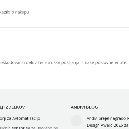
okazilo o nakupu
oškodovanih delov ter stroške pošiljanja iz naše poslovne enote.
LJ IZDELKOV
ANDIVI BLOG
orji za Avtomatizacijo
Andivi prejel nagrado
Design Award 2026 za 
zličnih
senzorjev
za uporabo pri