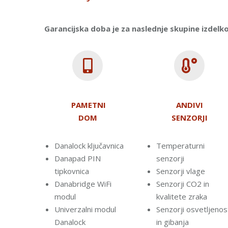
Garancijska doba je za naslednje skupine izdelk
PAMETNI
ANDIVI
DOM
SENZORJI
Danalock ključavnica
Temperaturni
Danapad PIN
senzorji
tipkovnica
Senzorji vlage
Danabridge WiFi
Senzorji CO2 in
modul
kvalitete zraka
Univerzalni modul
Senzorji osvetljenos
Danalock
in gibanja