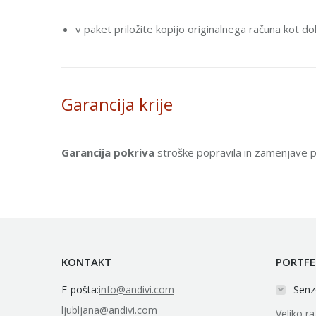
v paket priložite kopijo originalnega računa kot d
Garancija krije
Garancija pokriva
stroške popravila in zamenjave p
KONTAKT
PORTFE
E-pošta:
info@andivi.com
Senz
ljubljana@andivi.com
Veliko ra