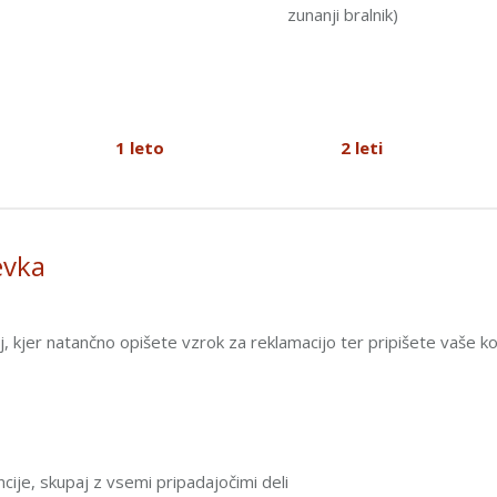
zunanji bralnik)
1 leto
2 leti
evka
, kjer natančno opišete vzrok za reklamacijo ter pripišete vaše k
cije, skupaj z vsemi pripadajočimi deli