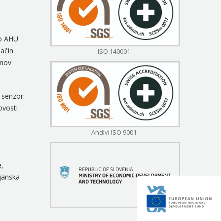
to AHU
način
ISO 140001
emov
senzor:
ovosti
Andivi ISO 9001
,
janska