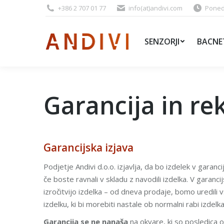
+386 2 707 01 77
info(at)andivi.com
Ponede
SENZORJI
BACNE
Garancija in re
Garancijska izjava
Podjetje Andivi d.o.o. izjavlja, da bo izdelek v garan
če boste ravnali v skladu z navodili izdelka. V garanci
izročitvijo izdelka – od dneva prodaje, bomo uredili 
izdelku, ki bi morebiti nastale ob normalni rabi izdelk
Garancija se
ne
nanaša
na okvare, ki so posledica ob