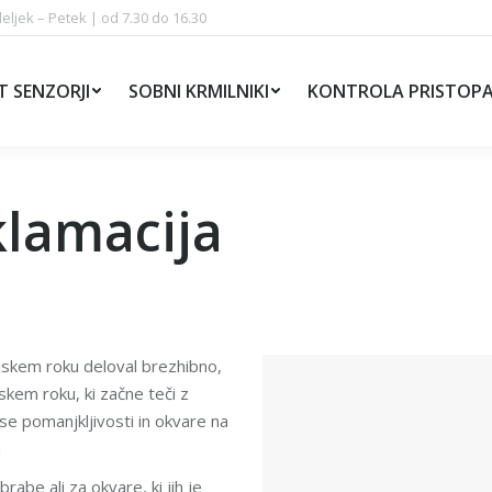
ljek – Petek | od 7.30 do 16.30
T SENZORJI
SOBNI KRMILNIKI
KONTROLA PRISTOP
klamacija
cijskem roku deloval brezhibno,
jskem roku, ki začne teči z
vse pomanjkljivosti in okvare na
a
rabe ali za okvare, ki jih je