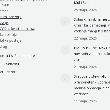
Multi Sensor
jektih.
25 maja, 2026
rimer:
urni senzorji
,
Sobni krmilnik names
 vlage
,
krmilnika: pametnejši 
CO2 in kvalitete zraka
,
vodenja manjših sist
ke postaje
,
22 maja, 2026
loške postaje
 drugih.
PM 2.5 BACnet MS/TP 
novi vdih v nadzor kak
ostati & Sobne enote
zraka
us Senzorji
21 maja, 2026
et Senzorji
Svetloba v številkah:
piranometer – uporabe
merilna območja in de
vrednost
11 maja, 2026