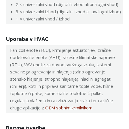
2 × univerzalni vhod (digitalni vhod ali analogni vhod)
3 × univerzalni izhod (digitalni izhod ali analogni izhod)
1 × univerzalni vhod / izhod
Uporaba v HVAC
Fan-coil enote (FCU), krmiljenje aktuatorjev, zračne
obdelovalne enote (AHU), strešne klimatske naprave
(RTU), VAV enote za dovod svežega zraka, sistemi
sevalnega ogrevanja in hlajenja (talno ogrevanje,
stensko hlajenje, stropno hlajenje), hladilni agregati
(chillerji), kotli in priprava sanitarne tople vode, hišne
toplotne črpalke, komercialne toplotne črpalke,
regulacija vlaženja in razvlaževanja zraka ter različne
druge aplikacije z
OEM sobnim krmilnikom
.
Barvne izvedbe