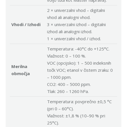
voljo tudi kot Master naprava).
2 × univerzalni vhod – digitalni
vhod ali analogni vhod.
Vhodi / Izhodi
3 × univerzalni izhod – digitalni
izhod ali analogni izhod.
1 × univerzalni vhod / izhod.
Temperatura: -40°C do +125°C.
Vlažnost: 0 – 100 %.
VOC (opcijsko): 1 – 500 indeksnih
Merilna
točk VOC; etanol v čistem zraku: 0
območja
– 1000 ppm.
CO2: 400 – 5000 ppm.
Tlak: 260 – 1260 hPa.
Temperatura: povprečno ±0,5 °C
(pri 0 – 60°C).
Vlažnost: ±1,8 % (10–90 % pri
25°C).