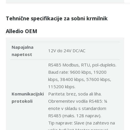
Tehnične specifikacije za sobni krmilnik
Alledio OEM
Napajalna
12V do 24V DC/AC
napetost
RS485 Modbus, RTU, pol-dupleks.
Baud rate: 9600 kbps, 19200
kbps, 38400 kbps, 57600 kbps,
115200 kbps.
Komunikacijski
Pariteta: brez, soda ali liha.
protokoli
Obremenitev vodila RS485: ¼
enote v skladu s standardom
RS485 (maks. 128 naprav).
Tip naprave: Slave (na zahtevo na