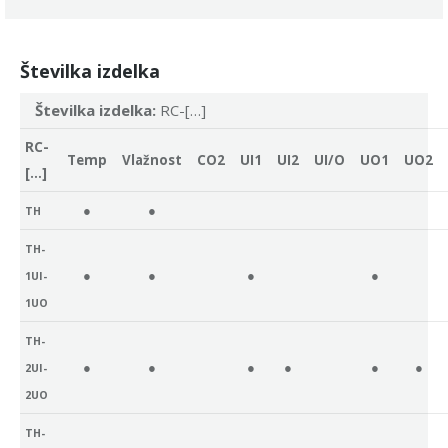
Številka izdelka
Številka izdelka:
RC-[…]
RC-
Temp
Vlažnost
CO2
UI1
UI2
UI/O
UO1
UO2
[…]
●
●
TH
TH-
●
●
●
●
1UI-
1UO
TH-
●
●
●
●
●
●
2UI-
2UO
TH-