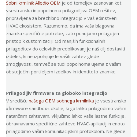
Sobni krmilnik Alledio OEM
je od temeljev zasnovan kot
vsestranska in popolnoma prilagodljiva OEM rešitev,
pripravljena za brezhibno integracijo v vaš edinstveni
HVAC ekosistem. Razumemo, da ima vaša blagovna
znamka specifične potrebe, zato ponujamo prilagojen
pristop k customizaciji. Od manjših funkcionalnih
prilagoditev do celovitih preoblikovanj je naš cilj dostaviti
izdelek, ki ne izpolnjuje le vaših zahtev glede
zmogljivosti, temveč se tudi popolnoma ujema z vašim
obstoječim portfeljem izdelkov in identiteto znamke.
Prilagodljiv firmware za globoko integracijo
V središču
našega OEM sobnega krmilnika
je vsestransko
»firmware sandbox« okolje, ki ga lahko prilagodimo vašim
natančnim zahtevam. Vključimo lahko vaše lastne funkcije,
obravnavamo specifične zahteve HVAC-aplikacij in enoto
prilagodimo vašim komunikacijskim protokolom. Ne glede