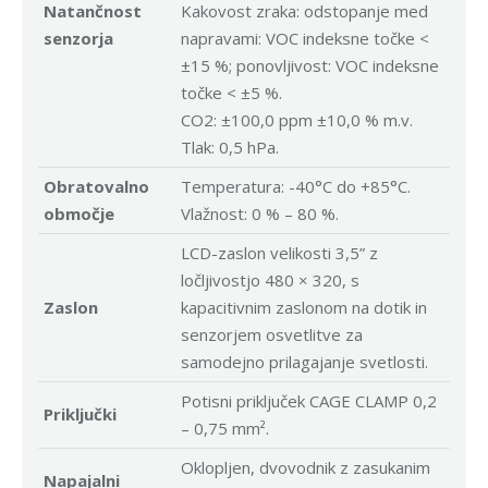
Natančnost
Kakovost zraka: odstopanje med
senzorja
napravami: VOC indeksne točke <
±15 %; ponovljivost: VOC indeksne
točke < ±5 %.
CO2: ±100,0 ppm ±10,0 % m.v.
Tlak: 0,5 hPa.
Obratovalno
Temperatura: -40°C do +85°C.
območje
Vlažnost: 0 % – 80 %.
LCD-zaslon velikosti 3,5” z
ločljivostjo 480 × 320, s
Zaslon
kapacitivnim zaslonom na dotik in
senzorjem osvetlitve za
samodejno prilagajanje svetlosti.
Potisni priključek CAGE CLAMP 0,2
Priključki
– 0,75 mm².
Oklopljen, dvovodnik z zasukanim
Napajalni