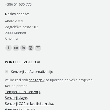
+386 51 630 770
Naslov sedeža:
Andivi d.o.o.
Zagrebška cesta 102
2000 Maribor
Slovenia
Find us on:
Facebook
YouTube
Linkedin
Instagram
Mail
page
page
page
page
page
PORTFELJ IZDELKOV
opens
opens
opens
opens
opens
in
in
in
in
in
Senzorji za Avtomatizacijo
new
new
new
new
new
Veliko različnih
senzorjev
za uporabo pri vaših projektih.
window
window
window
window
window
Kot na primer:
Temperaturni senzorji
,
Senzorji vlage
,
Senzorji CO2 in kvalitete zraka
,
Vremenske postaje
,