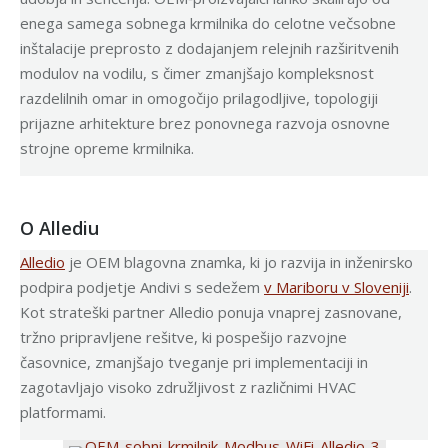
enega samega sobnega krmilnika do celotne večsobne
inštalacije preprosto z dodajanjem relejnih razširitvenih
modulov na vodilu, s čimer zmanjšajo kompleksnost
razdelilnih omar in omogočijo prilagodljive, topologiji
prijazne arhitekture brez ponovnega razvoja osnovne
strojne opreme krmilnika.
O Allediu
Alledio
je OEM blagovna znamka, ki jo razvija in inženirsko
podpira podjetje Andivi s sedežem
v Mariboru v Sloveniji
.
Kot strateški partner Alledio ponuja vnaprej zasnovane,
tržno pripravljene rešitve, ki pospešijo razvojne
časovnice, zmanjšajo tveganje pri implementaciji in
zagotavljajo visoko združljivost z različnimi HVAC
platformami.