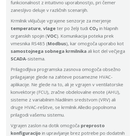
funkcionalnost z intuitivno uporabnostjo, pri čemer
zanesljivo deluje v različnih scenarijih.
Krmilnik vključuje vgrajene senzorje za merjenje
temperature
,
vlage
ter po želji tudi
CO₂
in hlapnih
organskih spojin (
VOC
). Komunikacija poteka prek
vmesnika RS485 (
Modbus
), kar omogoča uporabo kot
samostojnega sobnega krmilnika
ali kot del večjega
SCADA
-sistema.
Prilagodljiva programska zasnova omogoča obsežno
prilagajanje glede na zahteve posamezne HVAC-
aplikacije. Ne glede na to, ali je vgrajen v ventilatorske
konvektorje (FCU), zračne obdelovalne enote (AHU),
sisteme z variabilnim hladilnim sredstvom (VRV) ali
druge HVAC-rešitve, se krmilnik Alledio popolnoma
prilagodi vašemu sistemu.
Vgrajen zaslon na dotik omogoča
preprosto
konfiguracijo
in upravljanje brez potrebe po dodatnih