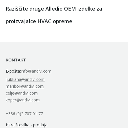
Raziščite druge Alledio OEM izdelke za
proizvajalce HVAC opreme
KONTAKT
E-pošta:
info@andivi.com
ljubljana@andivi.com
maribor@andivi.com
celje@andivi.com
koper@andivi.com
+386 (0)2 707 01 77
Hitra številka - prodaja: