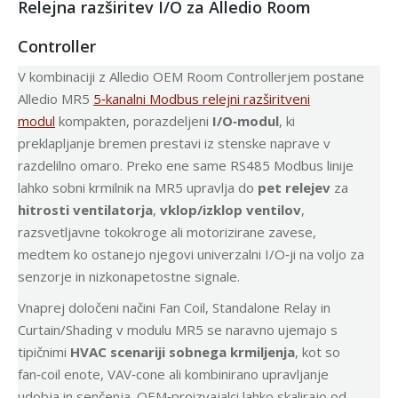
Relejna razširitev I/O za Alledio Room
Controller
V kombinaciji z Alledio OEM Room Controllerjem postane
Alledio MR5
5‑kanalni Modbus relejni razširitveni
modul
kompakten, porazdeljeni
I/O‑modul
, ki
preklapljanje bremen prestavi iz stenske naprave v
razdelilno omaro. Preko ene same RS485 Modbus linije
lahko sobni krmilnik na MR5 upravlja do
pet relejev
za
hitrosti ventilatorja
,
vklop/izklop ventilov
,
razsvetljavne tokokroge ali motorizirane zavese,
medtem ko ostanejo njegovi univerzalni I/O‑ji na voljo za
senzorje in nizkonapetostne signale.
Vnaprej določeni načini Fan Coil, Standalone Relay in
Curtain/Shading v modulu MR5 se naravno ujemajo s
tipičnimi
HVAC scenariji sobnega krmiljenja
, kot so
fan‑coil enote, VAV‑cone ali kombinirano upravljanje
udobja in senčenja. OEM‑proizvajalci lahko skalirajo od