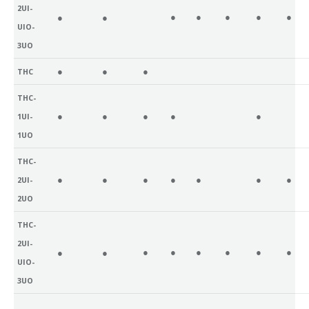
2UI-
●
●
●
●
●
●
●
UIO-
3UO
●
●
●
THC
THC-
●
●
●
●
●
1UI-
1UO
THC-
●
●
●
●
●
●
●
2UI-
2UO
THC-
2UI-
●
●
●
●
●
●
●
●
UIO-
3UO