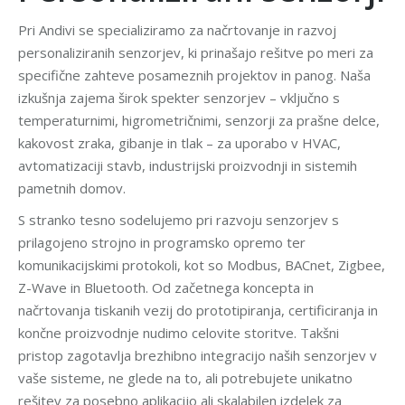
Pri Andivi se specializiramo za načrtovanje in razvoj
personaliziranih senzorjev, ki prinašajo rešitve po meri za
specifične zahteve posameznih projektov in panog. Naša
izkušnja zajema širok spekter senzorjev – vključno s
temperaturnimi, higrometričnimi, senzorji za prašne delce,
kakovost zraka, gibanje in tlak – za uporabo v HVAC,
avtomatizaciji stavb, industrijski proizvodnji in sistemih
pametnih domov.
S stranko tesno sodelujemo pri razvoju senzorjev s
prilagojeno strojno in programsko opremo ter
komunikacijskimi protokoli, kot so Modbus, BACnet, Zigbee,
Z-Wave in Bluetooth. Od začetnega koncepta in
načrtovanja tiskanih vezij do prototipiranja, certificiranja in
končne proizvodnje nudimo celovite storitve. Takšni
pristop zagotavlja brezhibno integracijo naših senzorjev v
vaše sisteme, ne glede na to, ali potrebujete unikatno
rešitev za posebno aplikacijo ali skalabilen izdelek za