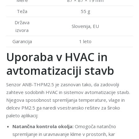
Teža
55 g
Država
Slovenija, EU
izvora
Garancija
1 leto
Uporaba v HVAC in
avtomatizaciji stavb
Senzor ANB-THPM2.5 je zasnovan tako, da zadovolji
zahteve sodobnih HVAC in sistemov avtomatizacije stavb.
Njegova sposobnost spremljanja temperature, vlage in
delcev PM2.5 ga naredi vsestransko rešitev za široko
paleto aplikacij:
Natančna kontrola okolja:
Omogoča natančno
spremljanje in uravnavanje klime v prostorih, kar