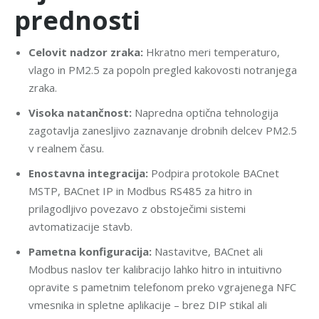
prednosti
Celovit nadzor zraka:
Hkratno meri temperaturo,
vlago in PM2.5 za popoln pregled kakovosti notranjega
zraka.
Visoka natančnost:
Napredna optična tehnologija
zagotavlja zanesljivo zaznavanje drobnih delcev PM2.5
v realnem času.
Enostavna integracija:
Podpira protokole BACnet
MSTP, BACnet IP in Modbus RS485 za hitro in
prilagodljivo povezavo z obstoječimi sistemi
avtomatizacije stavb.
Pametna konfiguracija:
Nastavitve, BACnet ali
Modbus naslov ter kalibracijo lahko hitro in intuitivno
opravite s pametnim telefonom preko vgrajenega NFC
vmesnika in spletne aplikacije – brez DIP stikal ali