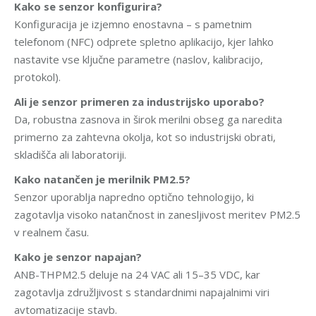
Kako se senzor konfigurira?
Konfiguracija je izjemno enostavna – s pametnim
telefonom (NFC) odprete spletno aplikacijo, kjer lahko
nastavite vse ključne parametre (naslov, kalibracijo,
protokol).
Ali je senzor primeren za industrijsko uporabo?
Da, robustna zasnova in širok merilni obseg ga naredita
primerno za zahtevna okolja, kot so industrijski obrati,
skladišča ali laboratoriji.
Kako natančen je merilnik PM2.5?
Senzor uporablja napredno optično tehnologijo, ki
zagotavlja visoko natančnost in zanesljivost meritev PM2.5
v realnem času.
Kako je senzor napajan?
ANB-THPM2.5 deluje na 24 VAC ali 15–35 VDC, kar
zagotavlja združljivost s standardnimi napajalnimi viri
avtomatizacije stavb.