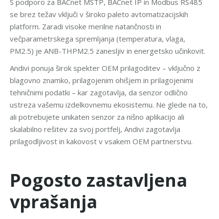
S podporo za BACnet MSTP, BACnet IP in Modbus RS485
se brez težav vključi v široko paleto avtomatizacijskih
platform. Zaradi visoke merilne natančnosti in
večparametrskega spremljanja (temperatura, vlaga,
PM2.5) je ANB-THPM2.5 zanesljiv in energetsko učinkovit.
Andivi ponuja širok spekter OEM prilagoditev – vključno z
blagovno znamko, prilagojenim ohišjem in prilagojenimi
tehničnimi podatki – kar zagotavlja, da senzor odlično
ustreza vašemu izdelkovnemu ekosistemu. Ne glede na to,
ali potrebujete unikaten senzor za nišno aplikacijo ali
skalabilno rešitev za svoj portfelj, Andivi zagotavlja
prilagodljivost in kakovost v vsakem OEM partnerstvu.
Pogosto zastavljena
vprašanja