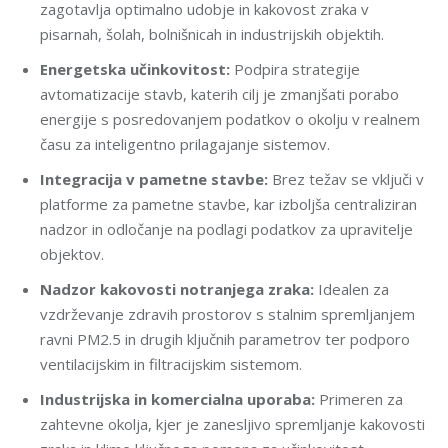
zagotavlja optimalno udobje in kakovost zraka v
pisarnah, šolah, bolnišnicah in industrijskih objektih.
Energetska učinkovitost:
Podpira strategije
avtomatizacije stavb, katerih cilj je zmanjšati porabo
energije s posredovanjem podatkov o okolju v realnem
času za inteligentno prilagajanje sistemov.
Integracija v pametne stavbe:
Brez težav se vključi v
platforme za pametne stavbe, kar izboljša centraliziran
nadzor in odločanje na podlagi podatkov za upravitelje
objektov.
Nadzor kakovosti notranjega zraka:
Idealen za
vzdrževanje zdravih prostorov s stalnim spremljanjem
ravni PM2.5 in drugih ključnih parametrov ter podporo
ventilacijskim in filtracijskim sistemom.
Industrijska in komercialna uporaba:
Primeren za
zahtevne okolja, kjer je zanesljivo spremljanje kakovosti