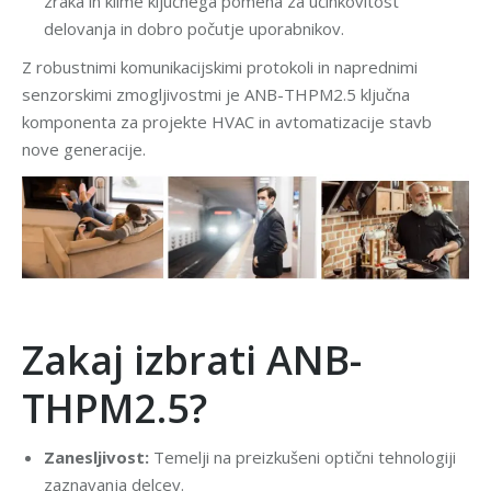
zraka in klime ključnega pomena za učinkovitost
delovanja in dobro počutje uporabnikov.
Z robustnimi komunikacijskimi protokoli in naprednimi
senzorskimi zmogljivostmi je ANB-THPM2.5 ključna
komponenta za projekte HVAC in avtomatizacije stavb
nove generacije.
Zakaj izbrati ANB-
THPM2.5?
Zanesljivost:
Temelji na preizkušeni optični tehnologiji
zaznavanja delcev.