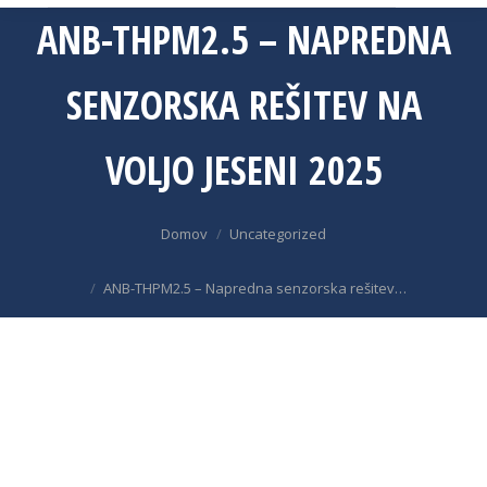
ANB-THPM2.5 – NAPREDNA
SENZORSKA REŠITEV NA
VOLJO JESENI 2025
You are here:
Domov
Uncategorized
ANB-THPM2.5 – Napredna senzorska rešitev…