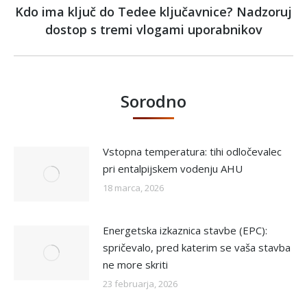
Kdo ima ključ do Tedee ključavnice? Nadzoruj
Next
dostop s tremi vlogami uporabnikov
post:
Sorodno
Vstopna temperatura: tihi odločevalec
pri entalpijskem vodenju AHU
18 marca, 2026
Energetska izkaznica stavbe (EPC):
spričevalo, pred katerim se vaša stavba
ne more skriti
23 februarja, 2026