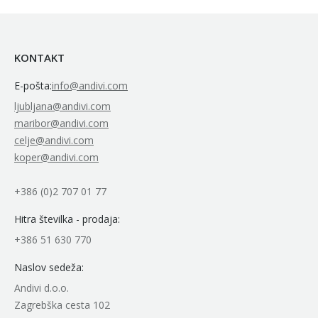
KONTAKT
E-pošta:
info@andivi.com
ljubljana@andivi.com
maribor@andivi.com
celje@andivi.com
koper@andivi.com
+386 (0)2 707 01 77
Hitra številka - prodaja:
+386 51 630 770
Naslov sedeža:
Andivi d.o.o.
Zagrebška cesta 102