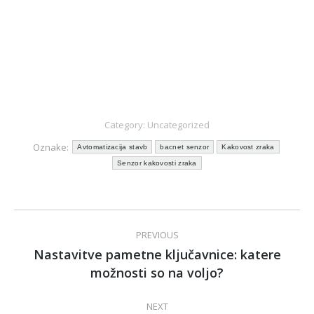
Pošljite nam …
Category:
Uncategorized
Oznake:
Avtomatizacija stavb
bacnet senzor
Kakovost zraka
Senzor kakovosti zraka
Post
PREVIOUS
navigation
Nastavitve pametne ključavnice: katere
Previous
možnosti so na voljo?
post:
NEXT