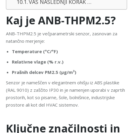
VAŠ NASLEDNJI KORAK …
Kaj je ANB-THPM2.5?
ANB-THPM2.5 je večparametrski senzor, zasnovan za
natančno merjenje:
Temperature (°C/°F)
Relativne vlage (% r.v.)
Prašnih delcev PM2.5 (µg/m³)
Senzor je nameščen v elegantnem ohišju iz ABS plastike
(RAL 9010) z zaščito IP30 in je namenjen uporabi v zaprtih
prostorih, kot so pisarne, šole, bolnišnice, industrijske
prostore ali kot del HVAC sistemov.
Ključne značilnosti in