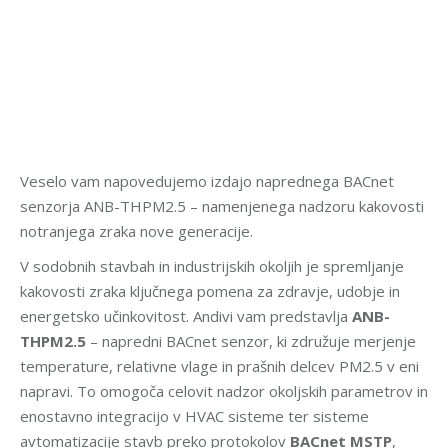
Veselo vam napovedujemo izdajo naprednega BACnet
senzorja ANB-THPM2.5 – namenjenega nadzoru kakovosti
notranjega zraka nove generacije.
V sodobnih stavbah in industrijskih okoljih je spremljanje
kakovosti zraka ključnega pomena za zdravje, udobje in
energetsko učinkovitost. Andivi vam predstavlja
ANB-
THPM2.5
– napredni BACnet senzor, ki združuje merjenje
temperature, relativne vlage in prašnih delcev PM2.5 v eni
napravi. To omogoča celovit nadzor okoljskih parametrov in
enostavno integracijo v HVAC sisteme ter sisteme
avtomatizacije stavb preko protokolov
BACnet MSTP
,