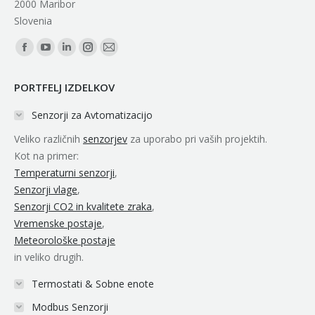
2000 Maribor
Slovenia
Find us on:
Facebook
YouTube
Linkedin
Instagram
Mail
page
page
page
page
page
PORTFELJ IZDELKOV
opens
opens
opens
opens
opens
in
in
in
in
in
Senzorji za Avtomatizacijo
new
new
new
new
new
Veliko različnih
senzorjev
za uporabo pri vaših projektih.
window
window
window
window
window
Kot na primer:
Temperaturni senzorji
,
Senzorji vlage
,
Senzorji CO2 in kvalitete zraka
,
Vremenske postaje
,
Meteorološke postaje
in veliko drugih.
Termostati & Sobne enote
Modbus Senzorji