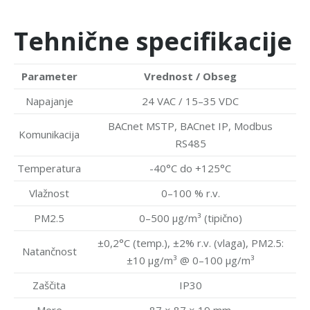
Tehnične specifikacije
Parameter
Vrednost / Obseg
Napajanje
24 VAC / 15–35 VDC
BACnet MSTP, BACnet IP, Modbus
Komunikacija
RS485
Temperatura
-40°C do +125°C
Vlažnost
0–100 % r.v.
PM2.5
0–500 µg/m³ (tipično)
±0,2°C (temp.), ±2% r.v. (vlaga), PM2.5:
Natančnost
±10 µg/m³ @ 0–100 µg/m³
Zaščita
IP30
Mere
87 × 87 × 19 mm