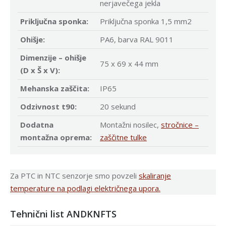
nerjavečega jekla
Priključna sponka:
Priključna sponka 1,5 mm2
Ohišje:
PA6, barva RAL 9011
Dimenzije – ohišje
75 x 69 x 44 mm
(D x Š x V):
Mehanska zaščita:
IP65
Odzivnost t90:
20 sekund
Dodatna
Montažni nosilec,
stročnice –
montažna oprema:
zaščitne tulke
Za PTC in NTC senzorje smo povzeli
skaliranje
temperature na podlagi električnega upora.
Tehnični list ANDKNFTS