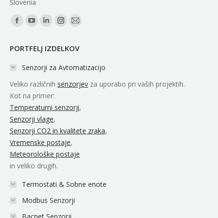
Slovenia
Find us on:
Facebook
YouTube
Linkedin
Instagram
Mail
page
page
page
page
page
PORTFELJ IZDELKOV
opens
opens
opens
opens
opens
in
in
in
in
in
Senzorji za Avtomatizacijo
new
new
new
new
new
Veliko različnih
senzorjev
za uporabo pri vaših projektih.
window
window
window
window
window
Kot na primer:
Temperaturni senzorji
,
Senzorji vlage
,
Senzorji CO2 in kvalitete zraka
,
Vremenske postaje
,
Meteorološke postaje
in veliko drugih.
Termostati & Sobne enote
Modbus Senzorji
Bacnet Senzorji