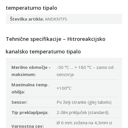
temperaturno tipalo
Številka artikla:
ANDKNTFS
Tehnične specifikacije – Hitroreakcijsko
kanalsko temperaturno tipalo
Merilno območje –
-50 °C … + 180 °C – zavisi od
maksimum:
senzorja
Maximalna temp.
+100°C
ohišja:
Senzor:
Po želji stranke (glej tabelo)
Tip preklapljanja:
2-žilni priključek (standard)
Ø 6 mm zožena na 4,5mm iz
Varnostna cev: