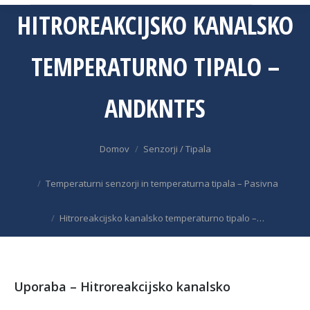
HITROREAKCIJSKO KANALSKO
TEMPERATURNO TIPALO –
ANDKNTFS
You are here:
Domov
Senzorji / Tipala
Temperaturni senzorji in temperaturna tipala – Pasivna
Hitroreakcijsko kanalsko temperaturno tipalo –…
Uporaba – Hitroreakcijsko kanalsko