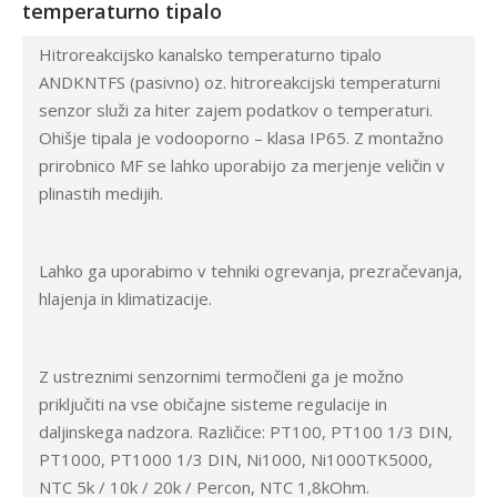
temperaturno tipalo
Hitroreakcijsko kanalsko temperaturno tipalo
ANDKNTFS (pasivno) oz. hitroreakcijski temperaturni
senzor služi za hiter zajem podatkov o temperaturi.
Ohišje tipala je vodooporno – klasa IP65. Z montažno
prirobnico MF se lahko uporabijo za merjenje veličin v
plinastih medijih.
Lahko ga uporabimo v tehniki ogrevanja, prezračevanja,
hlajenja in klimatizacije.
Z ustreznimi senzornimi termočleni ga je možno
priključiti na vse običajne sisteme regulacije in
daljinskega nadzora. Različice: PT100, PT100 1/3 DIN,
PT1000, PT1000 1/3 DIN, Ni1000, Ni1000TK5000,
NTC 5k / 10k / 20k / Percon, NTC 1,8kOhm.