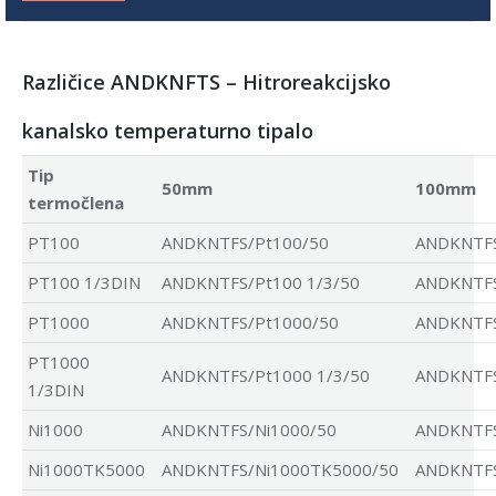
Različice ANDKNFTS – Hitroreakcijsko
kanalsko temperaturno tipalo
Tip
50mm
100mm
termočlena
PT100
ANDKNTFS/Pt100/50
ANDKNTFS
PT100 1/3DIN
ANDKNTFS/Pt100 1/3/50
ANDKNTFS
PT1000
ANDKNTFS/Pt1000/50
ANDKNTFS
PT1000
ANDKNTFS/Pt1000 1/3/50
ANDKNTFS
1/3DIN
Ni1000
ANDKNTFS/Ni1000/50
ANDKNTFS
Ni1000TK5000
ANDKNTFS/Ni1000TK5000/50
ANDKNTFS