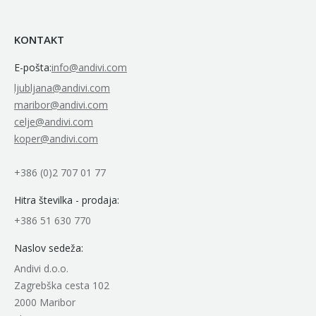
KONTAKT
E-pošta:
info@andivi.com
ljubljana@andivi.com
maribor@andivi.com
celje@andivi.com
koper@andivi.com
+386 (0)2 707 01 77
Hitra številka - prodaja:
+386 51 630 770
Naslov sedeža:
Andivi d.o.o.
Zagrebška cesta 102
2000 Maribor