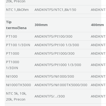
20k, Precon
NTC 1,8kOhm
ANDKNTFS/NTC1,8k/150
ANDKNTF
Tip
300mm
400mm
termočlena
PT100
ANDKNTFS/Pt100/300
ANDKNTF
PT100 1/3DIN
ANDKNTFS/Pt100 1/3/300
ANDKNTF
PT1000
ANDKNTFS/Pt1000/300
ANDKNTF
PT1000
ANDKNTFS/Pt1000 1/3/300
ANDKNTF
1/3DIN
Ni1000
ANDKNTFS/Ni1000/300
ANDKNTF
Ni1000TK5000
ANDKNTFS/Ni1000TK5000/300
ANDKNTF
NTC 5k, 10k,
ANDKNTFS/…/300
ANDKNTF
20k, Precon