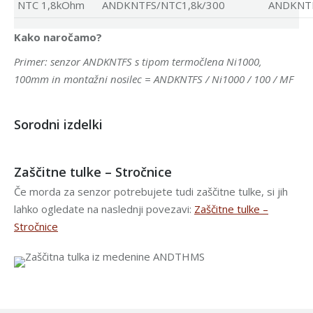
NTC 1,8kOhm
ANDKNTFS/NTC1,8k/300
ANDKNTF
Kako naročamo?
Primer: senzor ANDKNTFS s tipom termočlena Ni1000,
100mm in montažni nosilec = ANDKNTFS / Ni1000 / 100 / MF
Sorodni izdelki
Zaščitne tulke – Stročnice
Če morda za senzor potrebujete tudi zaščitne tulke, si jih
lahko ogledate na naslednji povezavi:
Zaščitne tulke –
Stročnice