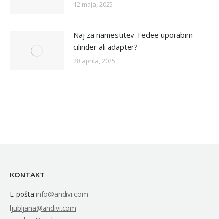
12 maja, 2025
Naj za namestitev Tedee uporabim
cilinder ali adapter?
28 aprila, 2025
KONTAKT
E-pošta:
info@andivi.com
ljubljana@andivi.com