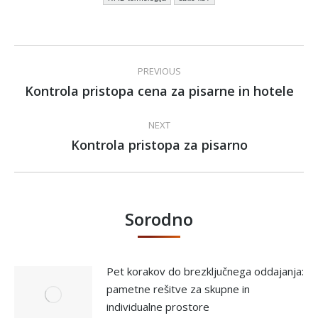
Post
PREVIOUS
navigation
Kontrola pristopa cena za pisarne in hotele
Previous
post:
NEXT
Kontrola pristopa za pisarno
Next
post:
Sorodno
Pet korakov do brezključnega oddajanja:
pametne rešitve za skupne in
individualne prostore