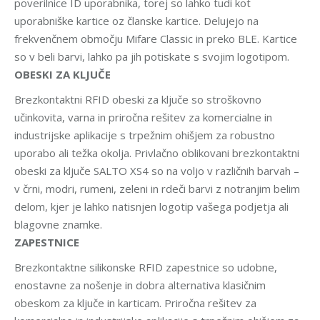
poverilnice ID uporabnika, torej so lahko tudi kot
uporabniške kartice oz članske kartice. Delujejo na
frekvenčnem območju Mifare Classic in preko BLE. Kartice
so v beli barvi, lahko pa jih potiskate s svojim logotipom.
OBESKI ZA KLJUČE
Brezkontaktni RFID obeski za ključe so stroškovno
učinkovita, varna in priročna rešitev za komercialne in
industrijske aplikacije s trpežnim ohišjem za robustno
uporabo ali težka okolja. Privlačno oblikovani brezkontaktni
obeski za ključe SALTO XS4 so na voljo v različnih barvah –
v črni, modri, rumeni, zeleni in rdeči barvi z notranjim belim
delom, kjer je lahko natisnjen logotip vašega podjetja ali
blagovne znamke.
ZAPESTNICE
Brezkontaktne silikonske RFID zapestnice so udobne,
enostavne za nošenje in dobra alternativa klasičnim
obeskom za ključe in karticam. Priročna rešitev za