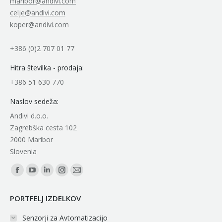
maribor@andivi.com
celje@andivi.com
koper@andivi.com
+386 (0)2 707 01 77
Hitra številka - prodaja:
+386 51 630 770
Naslov sedeža:
Andivi d.o.o.
Zagrebška cesta 102
2000 Maribor
Slovenia
Find us on:
Facebook
YouTube
Linkedin
Instagram
Mail
page
page
page
page
page
PORTFELJ IZDELKOV
opens
opens
opens
opens
opens
in
in
in
in
in
Senzorji za Avtomatizacijo