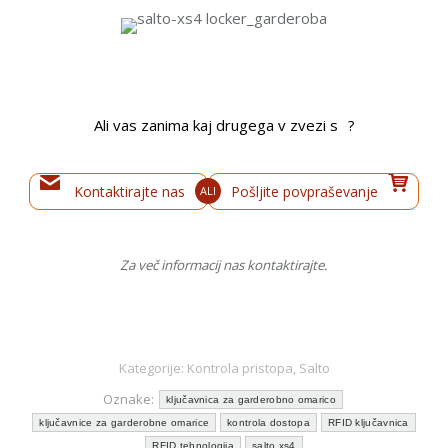
Ali vas zanima kaj drugega v zvezi s
?
Kontaktirajte nas
Pošljite povpraševanje
ALI
Za več informacij nas kontaktirajte.
Kategorije:
Kontrola pristopa
,
Salto
Oznake:
ključavnica za garderobno omarico
ključavnice za garderobne omarice
kontrola dostopa
RFID ključavnica
RFID tehnologija
salto xs4