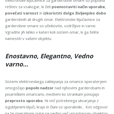
Elektronske ključavnice za garderobne omare so popolna
rešitev za vsakogar, ki želi
poenostaviti način uporabe
,
povečati varnost
in
izkoristiti dolgo življenjsko dobo
garderobnih ali drugih omar. Elektronske ključavnice za
garderobne omare so učinkovite, vzdržljive in varne.
Vgradite jih lahko v kateri koli sistem omar, ki ga želite
namestiti v vašem objektu.
Enostavno, Elegantno, Vedno
varno…
Sistemi elektronskega zaklepanja za omarice operaterjem
omogočajo
popoln nadzor
nad njihovimi garderobami in
pisarniškimi omaricami, medtem ko strankam ponujajo
preprosto uporabo
. Ni več potrebnega ukvarjanja z
izgubljenimi ključi, krajo in člani oz uporabniki… Kot odgovor
na te operativne ovire se vedno več upravljavcev objektov