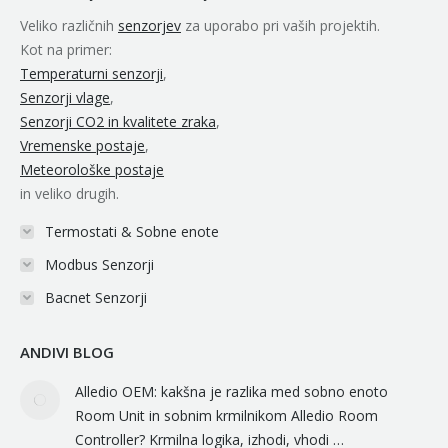
new
new
new
new
new
Veliko različnih
senzorjev
za uporabo pri vaših projektih.
window
window
window
window
window
Kot na primer:
Temperaturni senzorji
,
Senzorji vlage
,
Senzorji CO2 in kvalitete zraka
,
Vremenske postaje
,
Meteorološke postaje
in veliko drugih.
Termostati & Sobne enote
Modbus Senzorji
Bacnet Senzorji
ANDIVI BLOG
Alledio OEM: kakšna je razlika med sobno enoto
Room Unit in sobnim krmilnikom Alledio Room
Controller? Krmilna logika, izhodi, vhodi …