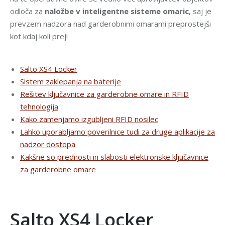
odloča za
naložbe v inteligentne sisteme omaric
, saj je
prevzem nadzora nad garderobnimi omarami preprostejši
kot kdaj koli prej!
Salto XS4 Locker
Sistem zaklepanja na baterije
Rešitev ključavnice za garderobne omare in RFID
tehnologija
Kako zamenjamo izgubljeni RFID nosilec
Lahko uporabljamo poverilnice tudi za druge aplikacije za
nadzor dostopa
Kakšne so prednosti in slabosti elektronske ključavnice
za garderobne omare
.
Salto XS4 Locker