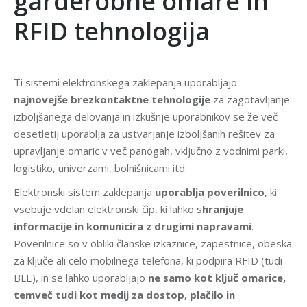
garderobne omare in
RFID tehnologija
Ti sistemi elektronskega zaklepanja uporabljajo
najnovejše brezkontaktne tehnologije
za zagotavljanje
izboljšanega delovanja in izkušnje uporabnikov se že več
desetletij uporablja za ustvarjanje izboljšanih rešitev za
upravljanje omaric v več panogah, vključno z vodnimi parki,
logistiko, univerzami, bolnišnicami itd.
Elektronski sistem zaklepanja
uporablja poverilnico
, ki
vsebuje vdelan elektronski čip, ki lahko s
hranjuje
informacije in komunicira z drugimi napravami
.
Poverilnice so v obliki članske izkaznice, zapestnice, obeska
za ključe ali celo mobilnega telefona, ki podpira RFID (tudi
BLE), in se lahko uporabljajo
ne samo kot ključ omarice,
temveč tudi kot medij za dostop, plačilo in