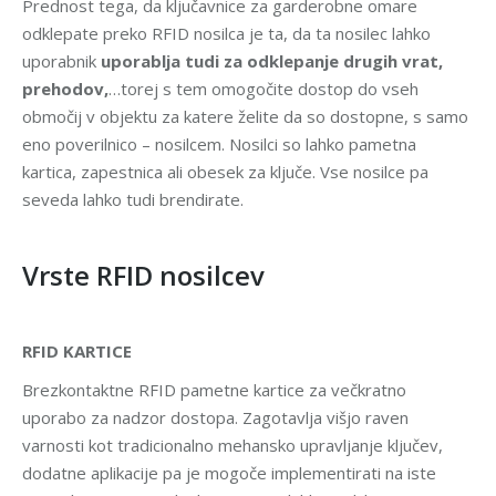
Prednost tega, da ključavnice za garderobne omare
odklepate preko RFID nosilca je ta, da ta nosilec lahko
uporabnik
uporablja tudi za odklepanje drugih vrat,
prehodov,
…torej s tem omogočite dostop do vseh
območij v objektu za katere želite da so dostopne, s samo
eno poverilnico – nosilcem. Nosilci so lahko pametna
kartica, zapestnica ali obesek za ključe. Vse nosilce pa
seveda lahko tudi brendirate.
Vrste RFID nosilcev
RFID KARTICE
Brezkontaktne RFID pametne kartice za večkratno
uporabo za nadzor dostopa. Zagotavlja višjo raven
varnosti kot tradicionalno mehansko upravljanje ključev,
dodatne aplikacije pa je mogoče implementirati na iste