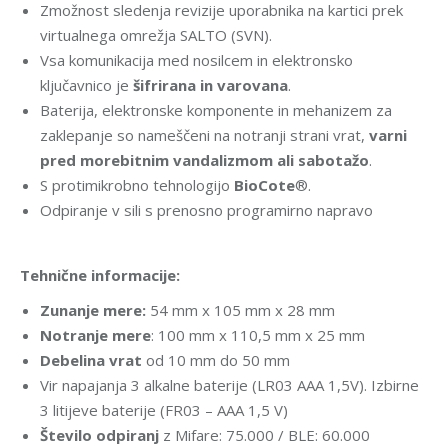
Zmožnost sledenja revizije uporabnika na kartici prek
virtualnega omrežja SALTO (SVN).
Vsa komunikacija med nosilcem in elektronsko
ključavnico je
šifrirana in varovana
.
Baterija, elektronske komponente in mehanizem za
zaklepanje so nameščeni na notranji strani vrat,
varni
pred morebitnim vandalizmom ali sabotažo
.
S protimikrobno tehnologijo
BioCote
®.
Odpiranje v sili s prenosno programirno napravo
Tehnične informacije:
Zunanje mere:
54 mm x 105 mm x 28 mm
Notranje mere
: 100 mm x 110,5 mm x 25 mm
Debelina vrat
od 10 mm do 50 mm
Vir napajanja 3 alkalne baterije (LR03 AAA 1,5V). Izbirne
3 litijeve baterije (FR03 – AAA 1,5 V)
Število odpiranj
z Mifare: 75.000 / BLE: 60.000