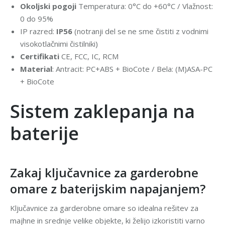
Okoljski pogoji
Temperatura: 0°C do +60°C / Vlažnost:
0 do 95%
IP razred:
IP56
(notranji del se ne sme čistiti z vodnimi
visokotlačnimi čistilniki)
Certifikati
CE, FCC, IC, RCM
Material
: Antracit: PC+ABS + BioCote / Bela: (M)ASA-PC
+ BioCote
.
Sistem zaklepanja na
baterije
Zakaj ključavnice za garderobne
omare z baterijskim napajanjem?
Ključavnice za garderobne omare so idealna rešitev za
majhne in srednje velike objekte, ki želijo izkoristiti varno