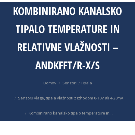
KOMBINIRANO KANALSKO
TIPALO TEMPERATURE IN
RELATIVNE VLAŽNOSTI –
ANDKFFT/R-X/S
You are here:
Domov
Senzorji / Tipala
Senzorji vlage, tipala vlažnosti z izhodom 0-10V ali 4-20mA
Kombinirano kanalsko tipalo temperature in…