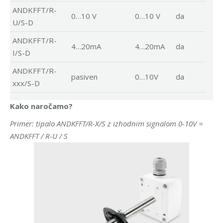
ANDKFFT/R-
0…10 V
0…10 V
da
U/S-D
ANDKFFT/R-
4…20mA
4…20mA
da
I/S-D
ANDKFFT/R-
pasiven
0…10V
da
xxx/S-D
Kako naročamo?
Primer: tipalo ANDKFFT/R-X/S z izhodnim signalom 0-10V =
ANDKFFT / R-U / S