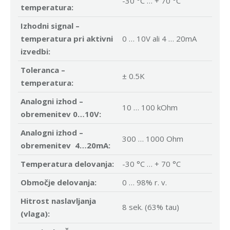
-30 °C … + 70 °C
temperatura:
Izhodni signal –
temperatura pri aktivni
0 … 10V ali 4 … 20mA
izvedbi:
Toleranca –
± 0.5K
temperatura:
Analogni izhod –
10 … 100 kOhm
obremenitev 0…10V:
Analogni izhod –
300 … 1000 Ohm
obremenitev 4…20mA:
Temperatura delovanja:
-30 °C … + 70 °C
Območje delovanja:
0 … 98% r. v.
Hitrost naslavljanja
8 sek. (63% tau)
(vlaga):