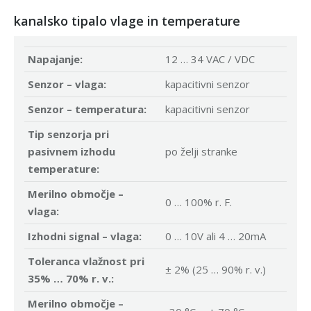
kanalsko tipalo vlage in temperature
Napajanje:
12 … 34 VAC / VDC
Senzor – vlaga:
kapacitivni senzor
Senzor – temperatura:
kapacitivni senzor
Tip senzorja pri
pasivnem izhodu
po želji stranke
temperature:
Merilno območje –
0 … 100% r. F.
vlaga:
Izhodni signal – vlaga:
0 … 10V ali 4 … 20mA
Toleranca vlažnost pri
± 2% (25 … 90% r. v.)
35% … 70% r. v.:
Merilno območje –