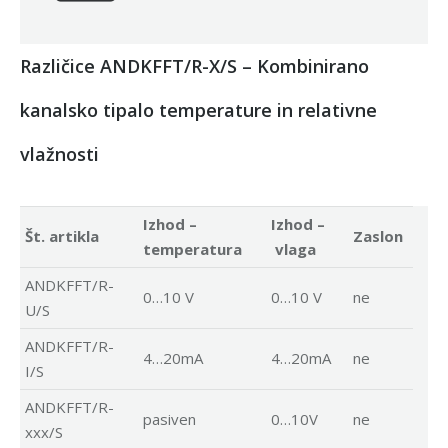
Različice ANDKFFT/R-X/S – Kombinirano
kanalsko tipalo temperature in relativne
vlažnosti
Izhod –
Izhod –
Št. artikla
Zaslon
temperatura
vlaga
ANDKFFT/R-
0…10 V
0…10 V
ne
U/S
ANDKFFT/R-
4…20mA
4…20mA
ne
I/S
ANDKFFT/R-
pasiven
0…10V
ne
xxx/S