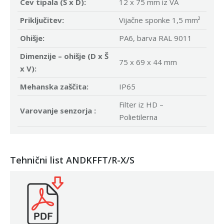
Cev tipala (Š x D):
12 x 75 mm iz VA
Priključitev:
Vijačne sponke 1,5 mm²
Ohišje:
PA6, barva RAL 9011
Dimenzije – ohišje (D x Š
75 x 69 x 44 mm
x V):
Mehanska zaščita:
IP65
Filter iz HD –
Varovanje senzorja :
Polietilerna
Tehnični list ANDKFFT/R-X/S