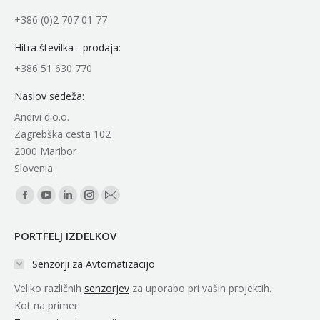
+386 (0)2 707 01 77
Hitra številka - prodaja:
+386 51 630 770
Naslov sedeža:
Andivi d.o.o.
Zagrebška cesta 102
2000 Maribor
Slovenia
Find us on:
Facebook
YouTube
Linkedin
Instagram
Mail
page
page
page
page
page
PORTFELJ IZDELKOV
opens
opens
opens
opens
opens
in
in
in
in
in
Senzorji za Avtomatizacijo
new
new
new
new
new
Veliko različnih
senzorjev
za uporabo pri vaših projektih.
window
window
window
window
window
Kot na primer: