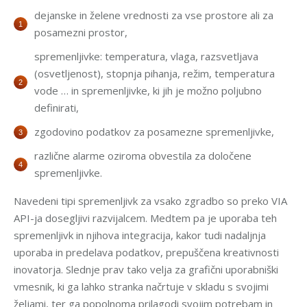
dejanske in želene vrednosti za vse prostore ali za
posamezni prostor,
spremenljivke: temperatura, vlaga, razsvetljava
(osvetljenost), stopnja pihanja, režim, temperatura
vode … in spremenljivke, ki jih je možno poljubno
definirati,
zgodovino podatkov za posamezne spremenljivke,
različne alarme oziroma obvestila za določene
spremenljivke.
Navedeni tipi spremenljivk za vsako zgradbo so preko VIA
API-ja dosegljivi razvijalcem. Medtem pa je uporaba teh
spremenljivk in njihova integracija, kakor tudi nadaljnja
uporaba in predelava podatkov, prepuščena kreativnosti
inovatorja. Slednje prav tako velja za grafični uporabniški
vmesnik, ki ga lahko stranka načrtuje v skladu s svojimi
željami, ter ga popolnoma prilagodi svojim potrebam in