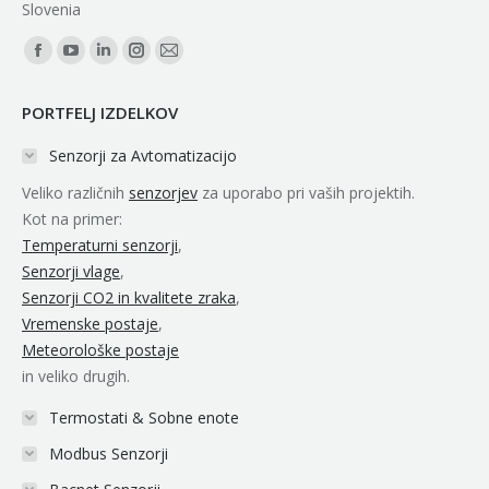
Slovenia
Find us on:
Facebook
YouTube
Linkedin
Instagram
Mail
page
page
page
page
page
PORTFELJ IZDELKOV
opens
opens
opens
opens
opens
in
in
in
in
in
Senzorji za Avtomatizacijo
new
new
new
new
new
Veliko različnih
senzorjev
za uporabo pri vaših projektih.
window
window
window
window
window
Kot na primer:
Temperaturni senzorji
,
Senzorji vlage
,
Senzorji CO2 in kvalitete zraka
,
Vremenske postaje
,
Meteorološke postaje
in veliko drugih.
Termostati & Sobne enote
Modbus Senzorji