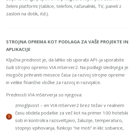
želeni platformi (tablice, telefoni, računalniki, TV, paneli z
zasloni na dotik, itd.).
STROJNA OPREMA KOT PODLAGA ZA VAŠE PROJEKTE IN
APLIKACIJE
Ključna prednost je, da lahko ob uporabi API-ja uporabite
tudi strojno opremo VIA mServer2. Na podlagi slednjega je
mogoče prihraniti mesece časa za razvoj strojne opreme
in velike finančne vložke za razvoj in razvijalce.
Prednosti VIA mServerja so njegova:
zmogljivost – en VIA mServer2 brez težav v realnem
času obdela podatke za več kot na primer 100 hotelski
sob in kontrolira razsveltjavo, žaluzije, temperaturo,
stopnjo vpihovanja, funkcijo “ne moti” in klic sobarice,