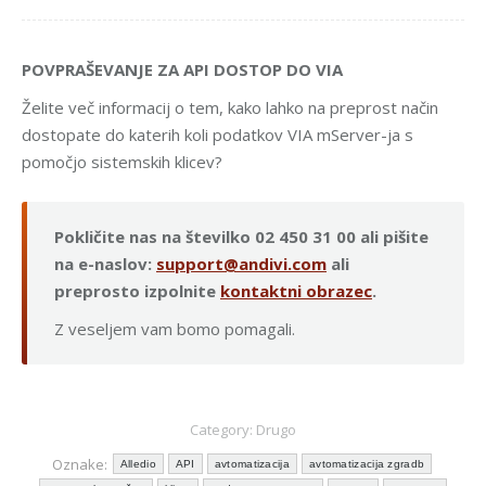
POVPRAŠEVANJE ZA API DOSTOP DO VIA
Želite več informacij o tem, kako lahko na preprost način
dostopate do katerih koli podatkov VIA mServer-ja s
pomočjo sistemskih klicev?
Pokličite nas na številko 02 450 31 00 ali pišite
na e-naslov:
support@andivi.com
ali
preprosto izpolnite
kontaktni obrazec
.
Z veseljem vam bomo pomagali.
Category:
Drugo
Oznake:
Alledio
API
avtomatizacija
avtomatizacija zgradb