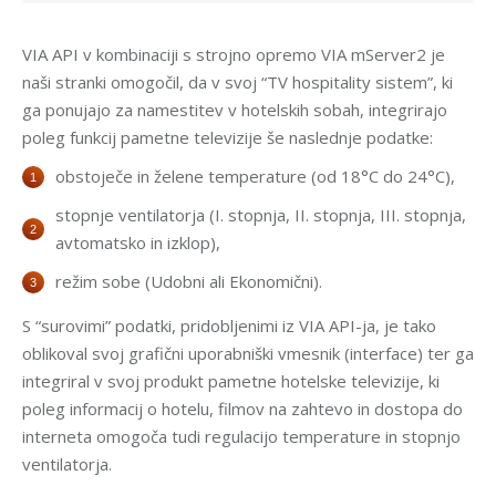
VIA API v kombinaciji s strojno opremo VIA mServer2 je
naši stranki omogočil, da v svoj “TV hospitality sistem”, ki
ga ponujajo za namestitev v hotelskih sobah, integrirajo
poleg funkcij pametne televizije še naslednje podatke:
obstoječe in želene temperature (od 18°C do 24°C),
stopnje ventilatorja (I. stopnja, II. stopnja, III. stopnja,
avtomatsko in izklop),
režim sobe (Udobni ali Ekonomični).
S “surovimi” podatki, pridobljenimi iz VIA API-ja, je tako
oblikoval svoj grafični uporabniški vmesnik (interface) ter ga
integriral v svoj produkt pametne hotelske televizije, ki
poleg informacij o hotelu, filmov na zahtevo in dostopa do
interneta omogoča tudi regulacijo temperature in stopnjo
ventilatorja.