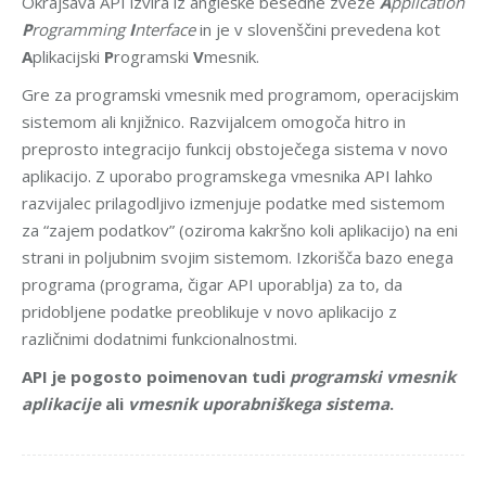
Okrajšava API izvira iz angleške besedne zveze
A
pplication
P
rogramming
I
nterface
in je v slovenščini prevedena kot
A
plikacijski
P
rogramski
V
mesnik.
Gre za programski vmesnik med programom, operacijskim
sistemom ali knjižnico. Razvijalcem omogoča hitro in
preprosto integracijo funkcij obstoječega sistema v novo
aplikacijo. Z uporabo programskega vmesnika API lahko
razvijalec prilagodljivo izmenjuje podatke med sistemom
za “zajem podatkov” (oziroma kakršno koli aplikacijo) na eni
strani in poljubnim svojim sistemom. Izkorišča bazo enega
programa (programa, čigar API uporablja) za to, da
pridobljene podatke preoblikuje v novo aplikacijo z
različnimi dodatnimi funkcionalnostmi.
API je pogosto poimenovan tudi
programski vmesnik
aplikacije
ali
vmesnik uporabniškega sistema
.