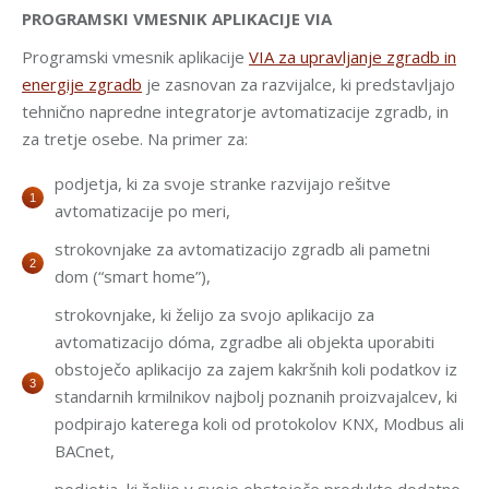
PROGRAMSKI VMESNIK APLIKACIJE VIA
Programski vmesnik aplikacije
VIA za upravljanje zgradb in
energije zgradb
je zasnovan za razvijalce, ki predstavljajo
tehnično napredne integratorje avtomatizacije zgradb, in
za tretje osebe. Na primer za:
podjetja, ki za svoje stranke razvijajo rešitve
avtomatizacije po meri,
strokovnjake za avtomatizacijo zgradb ali pametni
dom (“smart home”),
strokovnjake, ki želijo za svojo aplikacijo za
avtomatizacijo dóma, zgradbe ali objekta uporabiti
obstoječo aplikacijo za zajem kakršnih koli podatkov iz
standarnih krmilnikov najbolj poznanih proizvajalcev, ki
podpirajo katerega koli od protokolov KNX, Modbus ali
BACnet,