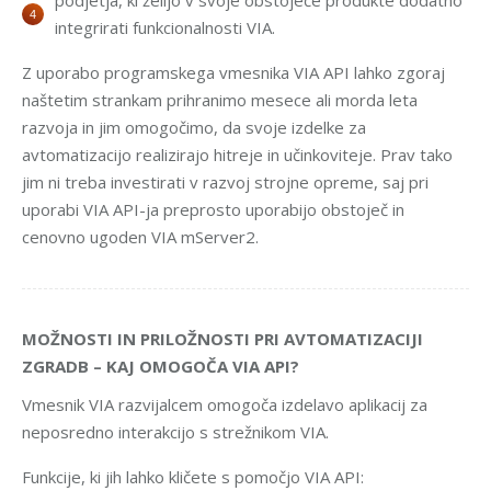
podjetja, ki želijo v svoje obstoječe produkte dodatno
integrirati funkcionalnosti VIA.
Z uporabo programskega vmesnika VIA API lahko zgoraj
naštetim strankam prihranimo mesece ali morda leta
razvoja in jim omogočimo, da svoje izdelke za
avtomatizacijo realizirajo hitreje in učinkoviteje. Prav tako
jim ni treba investirati v razvoj strojne opreme, saj pri
uporabi VIA API-ja preprosto uporabijo obstoječ in
cenovno ugoden VIA mServer2.
MOŽNOSTI IN PRILOŽNOSTI PRI AVTOMATIZACIJI
ZGRADB – KAJ OMOGOČA VIA API?
Vmesnik VIA razvijalcem omogoča izdelavo aplikacij za
neposredno interakcijo s strežnikom VIA.
Funkcije, ki jih lahko kličete s pomočjo VIA API: