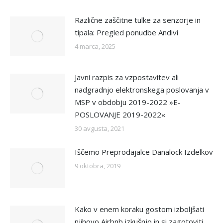
Različne zaščitne tulke za senzorje in
tipala: Pregled ponudbe Andivi
4 marca, 2025
Javni razpis za vzpostavitev ali
nadgradnjo elektronskega poslovanja v
MSP v obdobju 2019-2022 »E-
POSLOVANJE 2019-2022«
30 avgusta, 2021
Iščemo Preprodajalce Danalock Izdelkov
9 oktobra, 2019
Kako v enem koraku gostom izboljšati
njihovo Airbnb izkušnjo in si zagotoviti