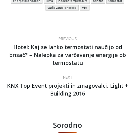
energetsko varčen
klima
nadzor temperature
senzor
termostat
varčevanje energije
VIA
Post
PREVIOUS
navigation
Hotel: Kaj se lahko termostati naučijo od
brisač? – Nalepka za varčevanje energije ob
Previous
post:
termostatu
NEXT
KNX Top Event projekti in zmagovalci, Light +
Next
Building 2016
post:
Sorodno