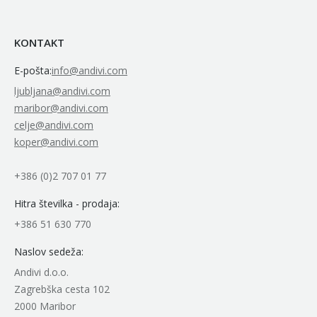
KONTAKT
E-pošta:
info@andivi.com
ljubljana@andivi.com
maribor@andivi.com
celje@andivi.com
koper@andivi.com
+386 (0)2 707 01 77
Hitra številka - prodaja:
+386 51 630 770
Naslov sedeža:
Andivi d.o.o.
Zagrebška cesta 102
2000 Maribor